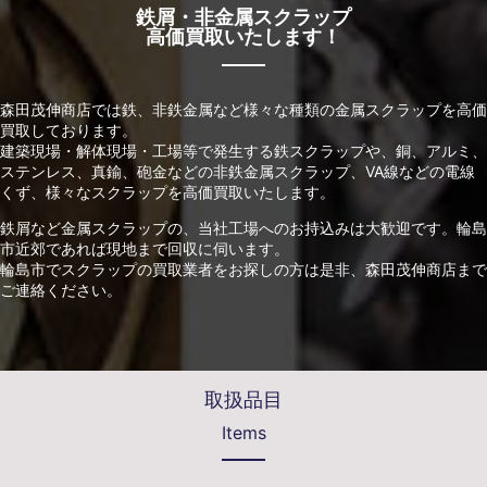
鉄屑・非金属スクラップ
高価買取いたします！
森田茂伸商店では鉄、非鉄金属など様々な種類の金属スクラップを高価
買取しております。
建築現場・解体現場・工場等で発生する鉄スクラップや、銅、アルミ、
ステンレス、真鍮、砲金などの非鉄金属スクラップ、
VA線などの電線
くず、様々なスクラップを高価買取いたします。
鉄屑など金属スクラップの、当社工場へのお持込みは大歓迎です。輪島
市近郊であれば現地まで回収に伺います。
輪島市でスクラップの買取業者をお探しの方は是非、森田茂伸商店まで
ご連絡ください。
取扱品目
Items