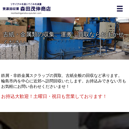
ME
古紙・金属類の収集、運搬、買取なら
おまかせ
ください！
鉄屑・非鉄金属スクラップの買取、古紙全般の回収など承ります。
輪島市内を中心に近郊へ訪問回収いたします。お持込みできない方も
お気軽にお問い合わせくださいませ！
お持込大歓迎！土曜日・祝日も営業しております！