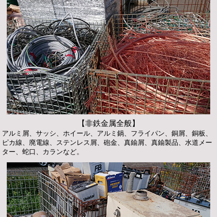
【非鉄金属全般】
アルミ屑、サッシ、ホイール、アルミ鍋、フライパン、銅屑、銅板、
ピカ線、廃電線、ステンレス屑、砲金、真鍮屑、真鍮製品、水道メー
ター、蛇口、カランなど。